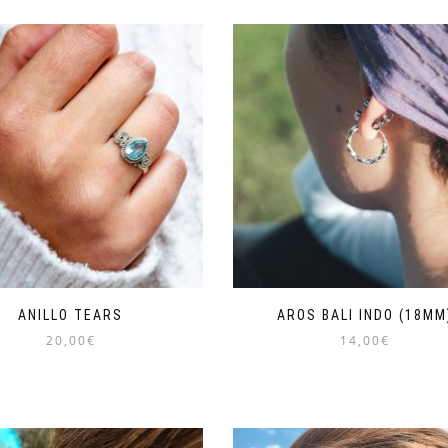
ANILLO TEARS
AROS BALI INDO (18MM
20,00
€
14,00
€