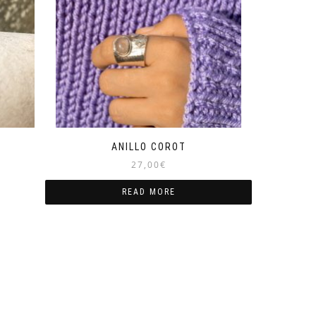
ANILLO COROT
27,00
€
READ MORE