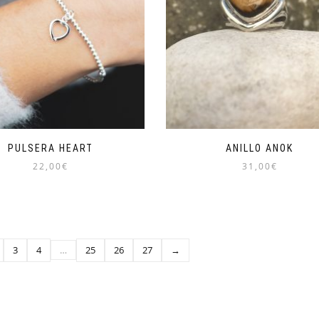
PULSERA HEART
ANILLO ANOK
22,00
€
31,00
€
3
4
…
25
26
27
→