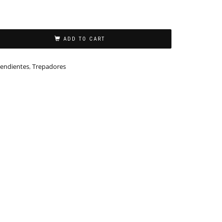
ADD TO CART
endientes
,
Trepadores