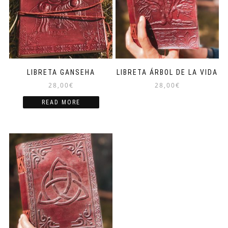
LIBRETA GANSEHA
LIBRETA ÁRBOL DE LA VIDA
28,00
€
28,00
€
READ MORE