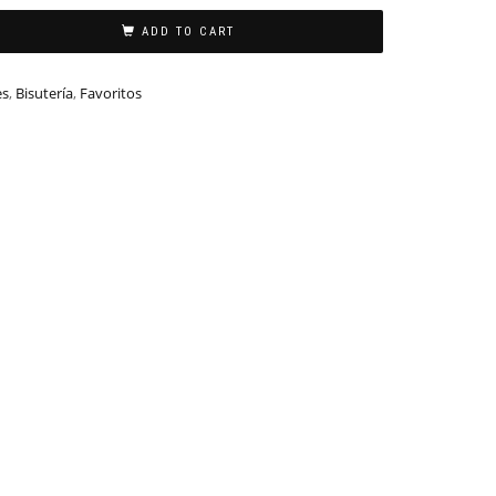
ADD TO CART
es
,
Bisutería
,
Favoritos