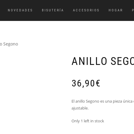
NOVEDADES
BISUTERÍA
ACCESORIOS
HOGAR
lo Segono
ANILLO SEG
36,90
€
El anillo Segono es una pieza únic
ajustable.
Only 1 left in stock