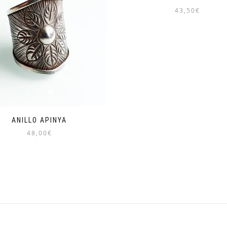
43,50
€
ANILLO APINYA
48,00
€