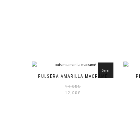
Sale!
PULSERA AMARILLA MACRAMÉ
P
14,00
€
12,00
€