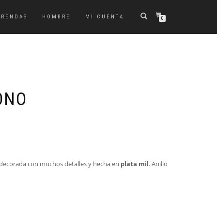
PRENDAS
HOMBRE
MI CUENTA
0
ONO
a decorada con muchos detalles y hecha en
plata mil
. Anillo