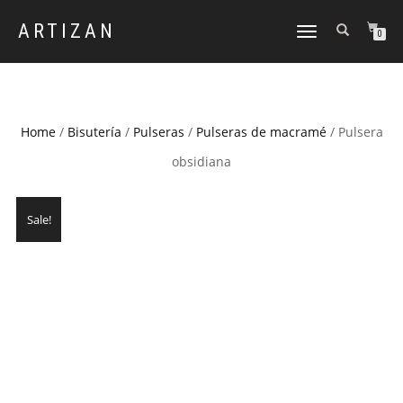
ARTIZAN
CAMBIAR
0
NAVEGACIÓN
Home
/
Bisutería
/
Pulseras
/
Pulseras de macramé
/ Pulsera
obsidiana
Sale!