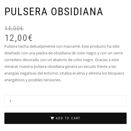
PULSERA OBSIDIANA
14,00
€
12,00
€
Pulsera hecha delicadamente con macramé. Este producto ha sido
diseñado con una piedra de obsidiana de color negro y con un cierre
corredero decorado con un abalorio de color negro. Gracias a este
mineral, nuestra pulsera obsidiana genera un escudo frente a las
energías negativas del entorno, vitaliza el alma y elimina los bloqueos
energéticos y posibles tensiones.
ADD TO CART