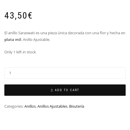
43,50
€
El anillo Saraswati es una pieza única decorada con una flor y hecha en
plata mil
. Anillo Ajustable.
Only 1 left in stock
ADD TO CART
Categories:
Anillos
,
Anillos Ajustables
,
Bisutería