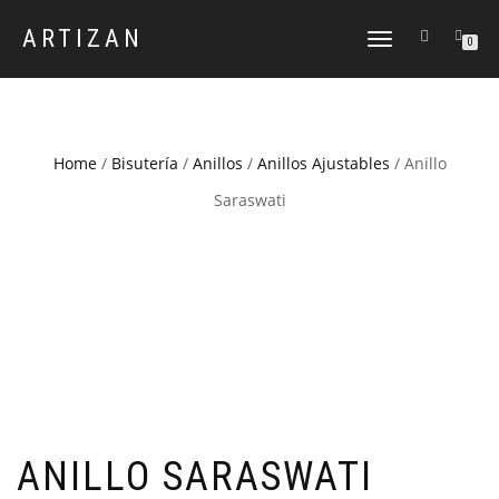
ARTIZAN
CAMBIAR
0
NAVEGACIÓN
Home
/
Bisutería
/
Anillos
/
Anillos Ajustables
/ Anillo
Saraswati
ANILLO SARASWATI