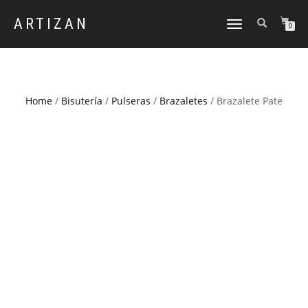
ARTIZAN
CAMBIAR
0
NAVEGACIÓN
Home
/
Bisutería
/
Pulseras
/
Brazaletes
/ Brazalete Pate