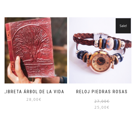
Sale!
LIBRETA ÁRBOL DE LA VIDA
RELOJ PIEDRAS ROSAS
28,00
€
27,00
€
25,00
€