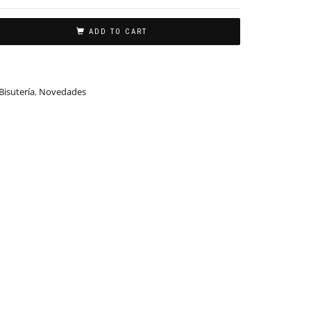
ADD TO CART
Bisutería
,
Novedades