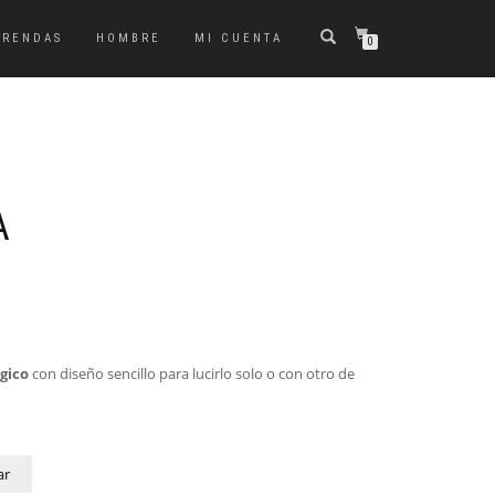
PRENDAS
HOMBRE
MI CUENTA
0
A
rgico
con diseño sencillo para lucirlo solo o con otro de
ar