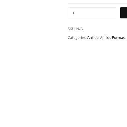
SKU:
N/A
Categories:
Anillos
,
Anillos Formas
,