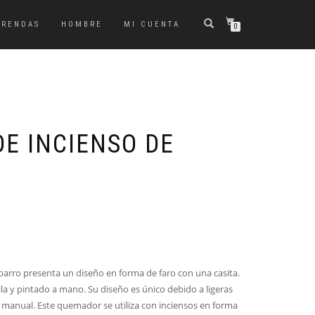
PRENDAS
HOMBRE
MI CUENTA
0
E INCIENSO DE
arro presenta un diseño en forma de faro con una casita.
la y pintado a mano. Su diseño es único debido a ligeras
o manual. Este quemador se utiliza con inciensos en forma