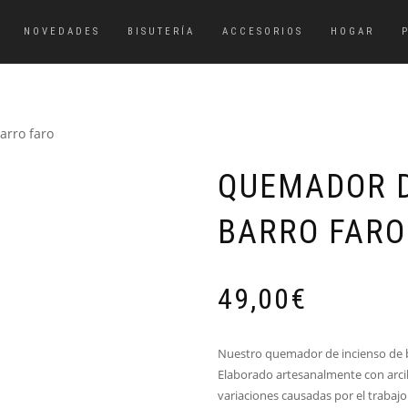
NOVEDADES
BISUTERÍA
ACCESORIOS
HOGAR
arro faro
QUEMADOR D
BARRO FARO
49,00
€
Nuestro quemador de incienso de b
Elaborado artesanalmente con arcil
variaciones causadas por el trabaj