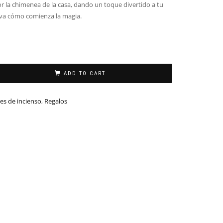
r la chimenea de la casa, dando un toque divertido a tu
rva cómo comienza la magia.
ADD TO CART
s de incienso
,
Regalos