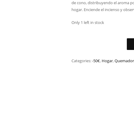
de cono, distribuyendo el aroma po
hogar. Enciende el incienso y obse
Only 1 left in stock
Categories:
-50€
,
Hogar
,
Quemadore