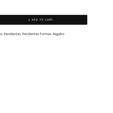
ADD TO CART
os
,
Pendientes
,
Pendientes Formas
,
Regalos