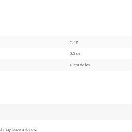
5,2 g
3,5 cm
Plata de ley
t may leave a review.