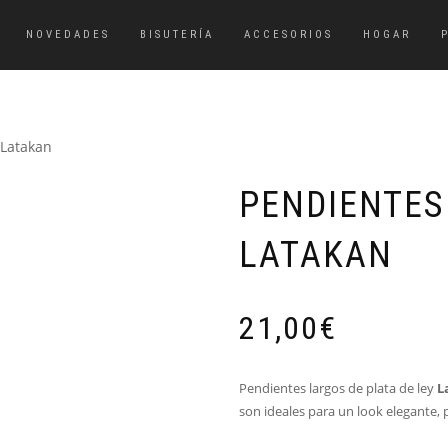
NOVEDADES
BISUTERÍA
ACCESORIOS
HOGAR
 Latakan
PENDIENTES
LATAKAN
21,00
€
Pendientes largos de plata de ley
L
son ideales para un look elegante, p