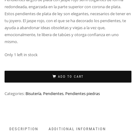
redondeada, engarzada en la parte superior con corona de plata.
Estos pendientes de plata de ley son elegantes, necesarios de tener en
tu joyero. El jaspe rojo, con el que se ha decorado los pendientes, te
ayuda a abandonar ideas obsoletas y viejas a la vez que,
emocionalmente, te libera de tabúes y otorga confianza en uno
mismo.
Only 1 left in stock
ADD TO CART
Categories:
Bisutería
,
Pendientes
,
Pendientes piedras
DESCRIPTION
ADDITIONAL INFORMATION