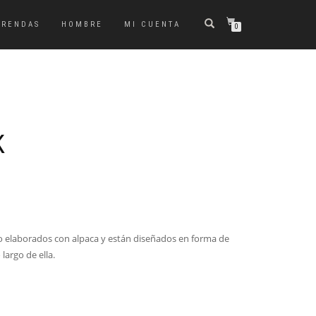
PRENDAS
HOMBRE
MI CUENTA
0
K
o elaborados con alpaca y están diseñados en forma de
largo de ella.