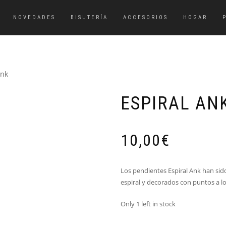
NOVEDADES
BISUTERÍA
ACCESORIOS
HOGAR
Ank
ESPIRAL AN
10,00
€
Los pendientes Espiral Ank han sid
espiral y decorados con puntos a lo 
Only 1 left in stock