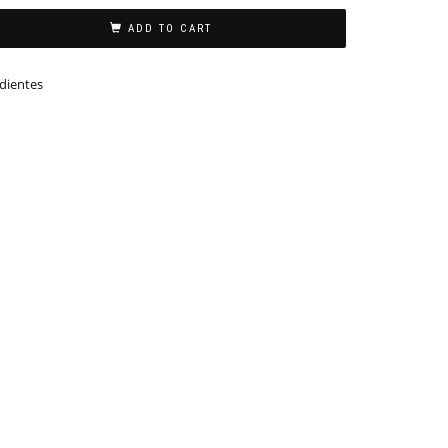
ADD TO CART
dientes