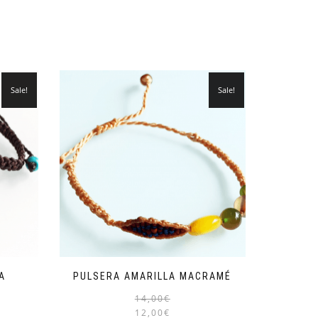
Sale!
Sale!
A
PULSERA AMARILLA MACRAMÉ
14,00
€
12,00
€