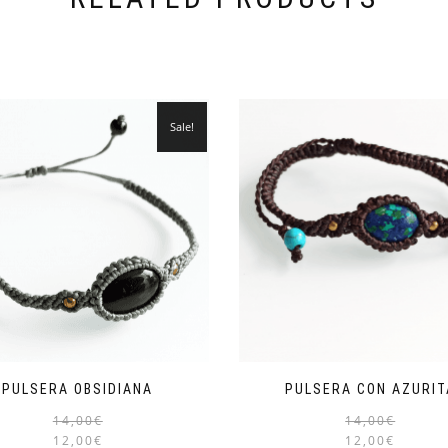
Sale!
PULSERA OBSIDIANA
PULSERA CON AZURIT
14,00
€
14,00
€
12,00
€
12,00
€