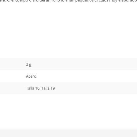
ntro, el cuerpo o aro del anillo lo forman pequeños circulos muy elaborado
2 g
Acero
Talla 16, Talla 19