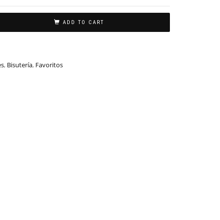
ADD TO CART
es
,
Bisutería
,
Favoritos