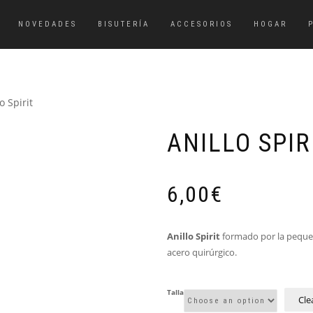
NOVEDADES
BISUTERÍA
ACCESORIOS
HOGAR
o Spirit
ANILLO SPIR
6,00
€
Anillo Spirit
formado por la pequeñ
acero quirúrgico.
Talla
Cle