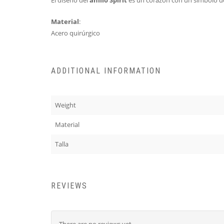
El diseño del
anillo Spirit
es un corazón con un símbolo de
Material
:
Acero quirúrgico
ADDITIONAL INFORMATION
Weight
Material
Talla
REVIEWS
There are no reviews yet.