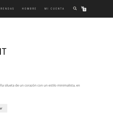
PRENDAS
HOMBRE
MI CUENTA
0
IT
a silueta de un corazón con un estilo minimalista, en
ar