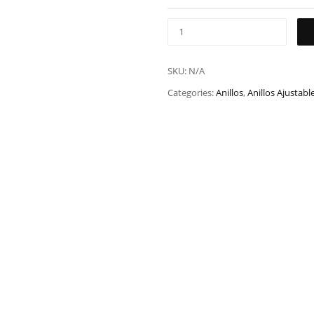
SKU:
N/A
Categories:
Anillos
,
Anillos Ajustabl