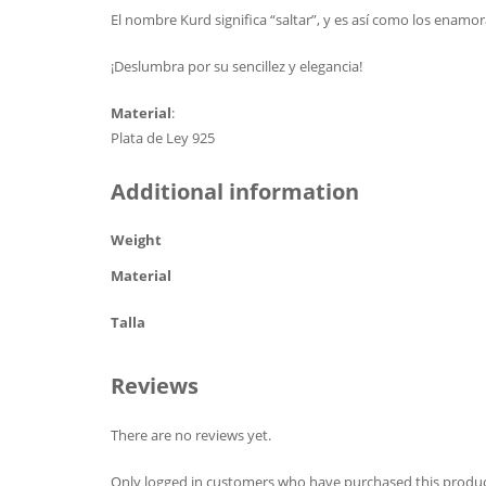
El nombre Kurd significa “saltar”, y es así como los enamo
¡Deslumbra por su sencillez y elegancia!
Material
:
Plata de Ley 925
Additional information
Weight
Material
Talla
Reviews
There are no reviews yet.
Only logged in customers who have purchased this produc