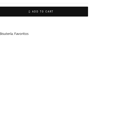
ADD TO CART
Bisutería
,
Favoritos