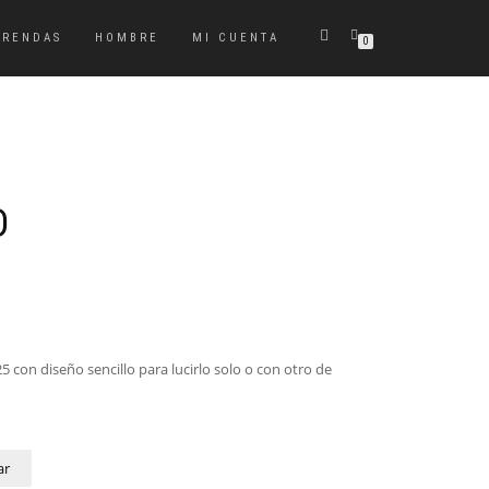
PRENDAS
HOMBRE
MI CUENTA
0
D
5 con diseño sencillo para lucirlo solo o con otro de
ar