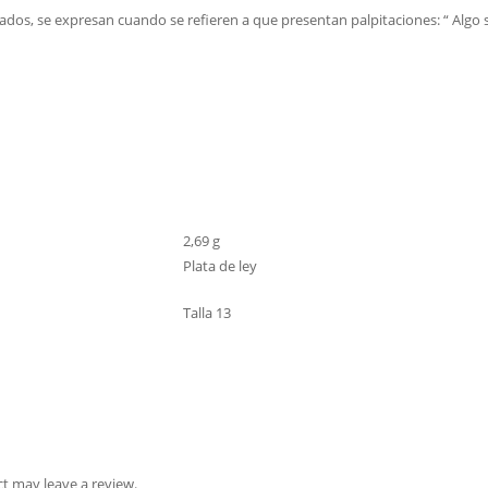
rados, se expresan cuando se refieren a que presentan palpitaciones: “ Algo 
2,69 g
Plata de ley
Talla 13
t may leave a review.