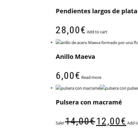
Pendientes largos de plata
28,00
€
Add to cart
Anillo Maeva
6,00
€
Read more
Pulsera con macramé
14,00
€
12,00
€
Sale!
Add t