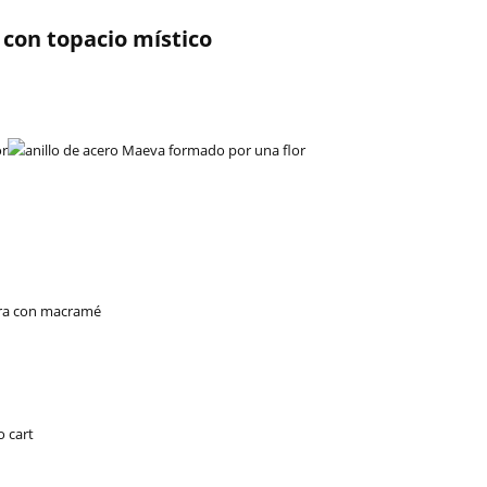
 con topacio místico
o cart