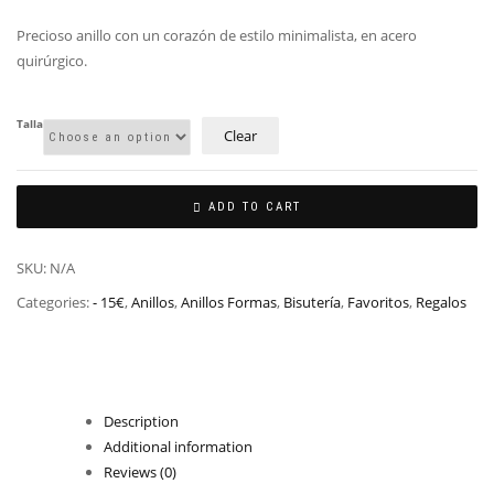
Precioso anillo con un corazón de estilo minimalista, en acero
quirúrgico.
Talla
Clear
ADD TO CART
SKU:
N/A
Categories:
- 15€
,
Anillos
,
Anillos Formas
,
Bisutería
,
Favoritos
,
Regalos
Description
Additional information
Reviews (0)